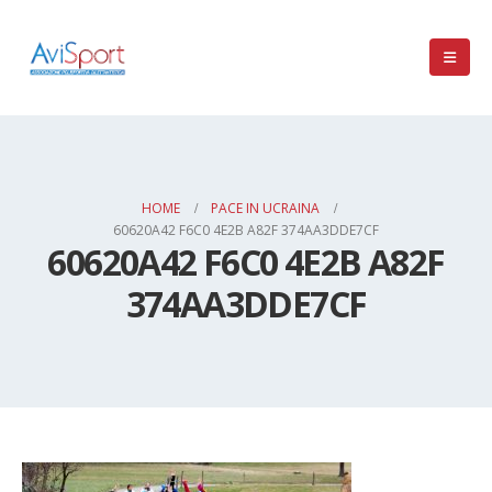
HOME
PACE IN UCRAINA
60620A42 F6C0 4E2B A82F 374AA3DDE7CF
60620A42 F6C0 4E2B A82F
374AA3DDE7CF