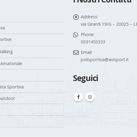
Address:
via Girardi 19/G – 20025 –
iva
Phone:
portive
0331453333
alking
Email:
polisportiva@avisport.it
 Amatoriale
Seguici
ta Sportiva
outdoor