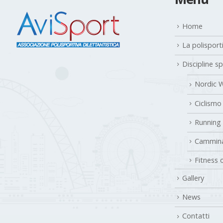
Home
La polisport
Discipline s
Nordic W
Ciclismo
Running
Cammina
Fitness 
Gallery
News
Contatti