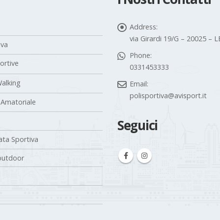
Address:
via Girardi 19/G – 20025 –
iva
Phone:
portive
0331453333
alking
Email:
polisportiva@avisport.it
 Amatoriale
Seguici
ta Sportiva
outdoor