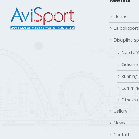
Home
La polisport
Discipline s
Nordic W
Ciclismo
Running
Cammina
Fitness 
Gallery
News
Contatti