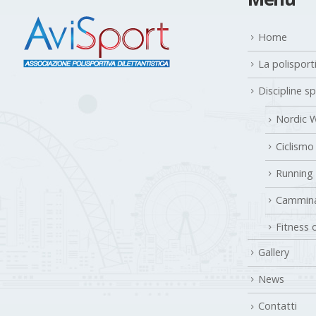
Home
La polisport
Discipline s
Nordic W
Ciclismo
Running
Cammina
Fitness 
Gallery
News
Contatti