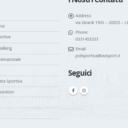
Address:
via Girardi 19/G – 20025 –
iva
Phone:
portive
0331453333
alking
Email:
polisportiva@avisport.it
 Amatoriale
Seguici
ta Sportiva
outdoor