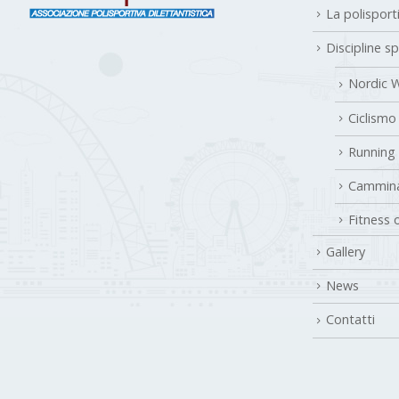
La polisport
Discipline s
Nordic W
Ciclismo
Running
Cammina
Fitness 
Gallery
News
Contatti