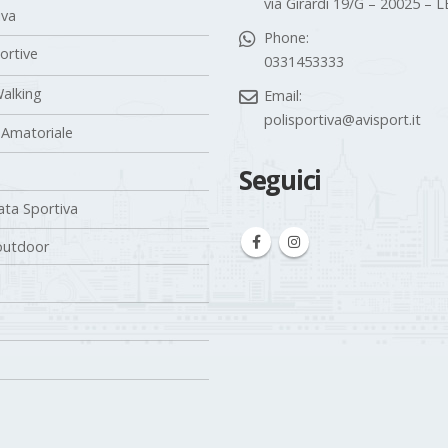
via Girardi 19/G – 20025 –
iva
Phone:
portive
0331453333
alking
Email:
polisportiva@avisport.it
 Amatoriale
Seguici
ta Sportiva
outdoor