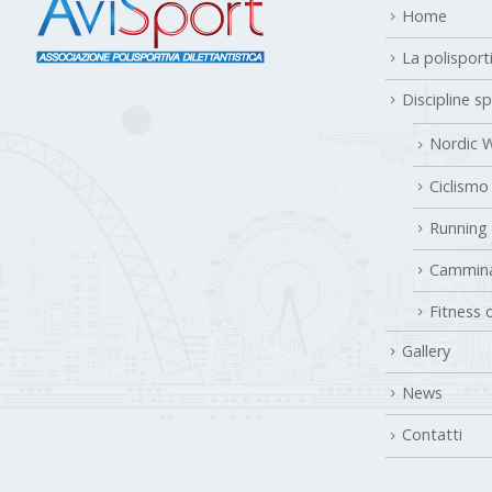
Home
La polisport
Discipline s
Nordic W
Ciclismo
Running
Cammina
Fitness 
Gallery
News
Contatti