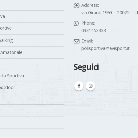
Address:
via Girardi 19/G – 20025 –
iva
Phone:
portive
0331453333
alking
Email:
polisportiva@avisport.it
 Amatoriale
Seguici
ta Sportiva
outdoor