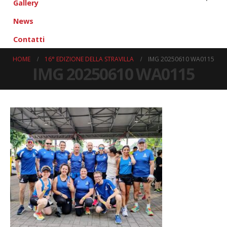
Gallery
News
Contatti
HOME
16° EDIZIONE DELLA STRAVILLA
IMG 20250610 WA0115
IMG 20250610 WA0115