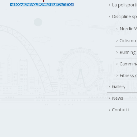
La polisport
Discipline s
Nordic W
Ciclismo
Running
Cammina
Fitness 
Gallery
News
Contatti