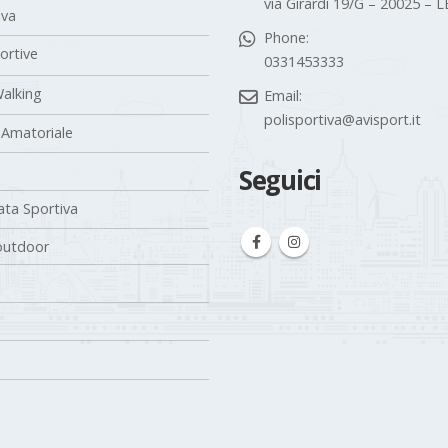
via Girardi 19/G – 20025 –
iva
Phone:
portive
0331453333
alking
Email:
polisportiva@avisport.it
 Amatoriale
Seguici
ta Sportiva
outdoor