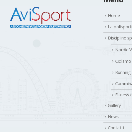
Home
La polisport
Discipline s
Nordic W
Ciclismo
Running
Cammina
Fitness 
Gallery
News
Contatti