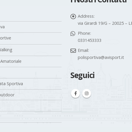
Address:
via Girardi 19/G – 20025 –
iva
Phone:
portive
0331453333
alking
Email:
polisportiva@avisport.it
 Amatoriale
Seguici
ta Sportiva
outdoor