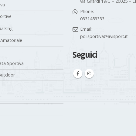
via Girardi 19/G – 20025 –
iva
Phone:
portive
0331453333
alking
Email:
polisportiva@avisport.it
 Amatoriale
Seguici
ta Sportiva
outdoor