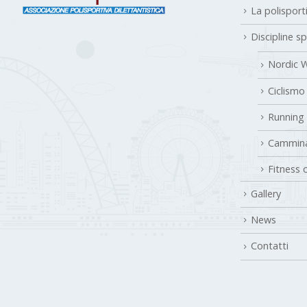
La polisport
Discipline s
Nordic W
Ciclismo
Running
Cammina
Fitness 
Gallery
News
Contatti